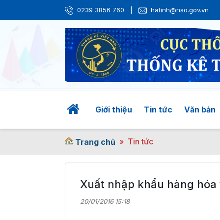
0239 3856 760
|
hatinh@nso.gov.vn
Giới thiệu
Tin tức
Văn bản
Tin tức
Trang chủ
Xuất nhập khẩu hàng hóa 
20/01/2016 15:18