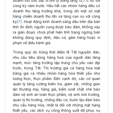
doanh thu ước đạt 15.199 tỷ đồng tăng 13,7% so với
cùng kỳ năm trước. Hầu hết các nhóm hàng đều có
doanh thu tăng trưởng khá, trong đó một số mặt
hàng chiếm doanh thu lớn và tăng cao so với cùng
kỳ
[7]
. Hoạt động kinh doanh xăng dầu trên địa bàn
tỉnh ổn định; nguồn cung được bảo đảm, không xảy
ra gián đoạn; chưa phát hiện tình trạng ngừng bán
không đúng quy định, đầu cơ, găm hàng hoặc vi
phạm về điều hành giá.
Trong quý do trùng thời điểm lễ Tết nguyên đán,
nhu cầu tiêu dùng hàng hoá của người dân tăng
mạnh, mức tăng trưởng tập trung chủ yếu vào dịp
trước, trong Tết. Thị trường giá cả hàng hóa mặt
bằng giá cả nhiều nhóm hàng hóa thiết yếu như
lương thực, thực phẩm. Bên cạnh đó, các cơ quan
quản lý tăng cường kiểm tra, giám sát, chống gian
lận thương mại, hàng giả, kiểm soát chặt chẽ bảo
đảm vệ sinh an toàn thực phẩm, vệ sinh môi trường,
quản lý thị trường, chống đầu cơ, buôn lậu đảm bảo
nhu cầu hàng hóa, nhất là đối với những mặt hàng
thiết yếu, các dịch vụ công thông suốt để phục vụ