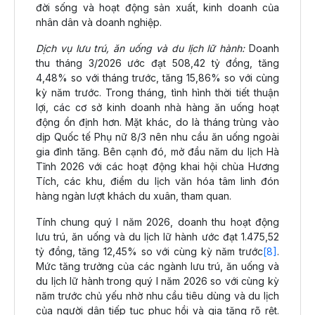
đời sống và hoạt động sản xuất, kinh doanh của
nhân dân và doanh nghiệp.
Dịch vụ l­ưu trú, ăn uống và du lịch lữ hành:
Doanh
thu tháng 3/2026 ước đạt 508,42 tỷ đồng, tăng
4,48% so với tháng trước, tăng 15,86% so với cùng
kỳ năm trước. Trong tháng, tình hình thời tiết thuận
lợi, các cơ sở kinh doanh nhà hàng ăn uống hoạt
động ổn định hơn. Mặt khác, do là tháng trùng vào
dịp Quốc tế Phụ nữ 8/3 nên nhu cầu ăn uống ngoài
gia đình tăng. Bên cạnh đó, mở đầu năm du lịch Hà
Tĩnh 2026 với các hoạt động khai hội chùa Hương
Tích, các khu, điểm du lịch văn hóa tâm linh đón
hàng ngàn lượt khách du xuân, tham quan.
Tính chung quý I năm 2026, doanh thu hoạt động
lưu trú, ăn uống và du lịch lữ hành ước đạt 1.475,52
tỷ đồng, tăng 12,45% so với cùng kỳ năm trước
[8]
.
Mức tăng trưởng của các ngành lưu trú, ăn uống và
du lịch lữ hành trong quý I năm 2026 so với cùng kỳ
năm trước chủ yếu nhờ nhu cầu tiêu dùng và du lịch
của người dân tiếp tục phục hồi và gia tăng rõ rệt.