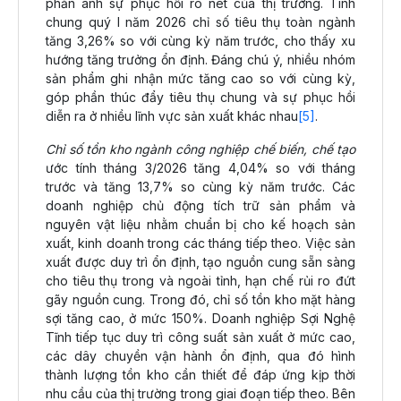
phản ánh sự phục hồi rõ nét của thị trường. Tính
chung quý I năm 2026 chỉ số tiêu thụ toàn ngành
tăng 3,26% so với cùng kỳ năm trước, cho thấy xu
hướng tăng trưởng ổn định. Đáng chú ý, nhiều nhóm
sản phẩm ghi nhận mức tăng cao so với cùng kỳ,
góp phần thúc đẩy tiêu thụ chung và sự phục hồi
diễn ra ở nhiều lĩnh vực sản xuất khác nhau
[5]
.
Chỉ số tồn kho ngành công nghiệp chế biến, chế tạo
ước tính tháng 3/2026 tăng 4,04% so với tháng
trước và tăng 13,7% so cùng kỳ năm trước. Các
doanh nghiệp chủ động tích trữ sản phẩm và
nguyên vật liệu nhằm chuẩn bị cho kế hoạch sản
xuất, kinh doanh trong các tháng tiếp theo. Việc sản
xuất được duy trì ổn định, tạo nguồn cung sẵn sàng
cho tiêu thụ trong và ngoài tỉnh, hạn chế rủi ro đứt
gãy nguồn cung. Trong đó, chỉ số tồn kho mặt hàng
sợi tăng cao, ở mức 150%. Doanh nghiệp Sợi Nghệ
Tĩnh tiếp tục duy trì công suất sản xuất ở mức cao,
các dây chuyền vận hành ổn định, qua đó hình
thành lượng tồn kho cần thiết để đáp ứng kịp thời
nhu cầu của thị trường trong giai đoạn tiếp theo. Bên