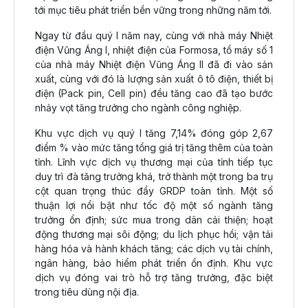
tới mục tiêu phát triển bền vững trong những năm tới.
Ngay từ đầu quý I năm nay, cùng với nhà máy Nhiệt
điện Vũng Áng I, nhiệt điện của Formosa, tổ máy số 1
của nhà máy Nhiệt điện Vũng Áng II đã đi vào sản
xuất, cùng với đó là lượng sản xuất ô tô điện, thiết bị
điện (Pack pin, Cell pin) đều tăng cao đã tạo bước
nhảy vọt tăng trưởng cho ngành công nghiệp.
Khu vực dịch vụ quý I tăng 7,14% đóng góp 2,67
điểm % vào mức tăng tổng giá trị tăng thêm của toàn
tỉnh. Lĩnh vực dịch vụ thương mại của tỉnh tiếp tục
duy trì đà tăng trưởng khá, trở thành một trong ba trụ
cột quan trọng thúc đẩy GRDP toàn tỉnh. Một số
thuận lợi nổi bật như tốc độ một số ngành tăng
trưởng ổn định; sức mua trong dân cải thiện; hoạt
động thương mại sôi động; du lịch phục hồi; vận tải
hàng hóa và hành khách tăng; các dịch vụ tài chính,
ngân hàng, bảo hiểm phát triển ổn định. Khu vực
dịch vụ đóng vai trò hỗ trợ tăng trưởng, đặc biệt
trong tiêu dùng nội địa.