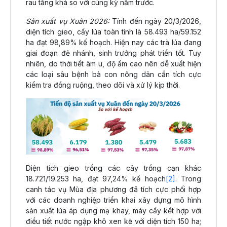
rau tăng khá so với cùng kỳ năm trước.
Sản xuất vụ Xuân 2026:
Tính đến ngày 20/3/2026,
diện tích gieo, cấy lúa toàn tỉnh là 58.493 ha/59.152
ha đạt 98,89% kế hoạch. Hiện nay các trà lúa đang
giai đoạn đẻ nhánh, sinh trưởng phát triển tốt. Tuy
nhiên, do thời tiết âm u, độ ẩm cao nên dễ xuất hiện
các loại sâu bệnh bà con nông dân cần tích cực
kiểm tra đồng ruộng, theo dõi và xử lý kịp thời.
Diện tích gieo trồng các cây trồng cạn khác
18.721/19.253 ha, đạt 97,24% kế hoạch
[2]
. Trong
canh tác vụ Mùa địa phương đã tích cực phối hợp
với các doanh nghiệp triển khai xây dựng mô hình
sản xuất lúa áp dụng mạ khay, máy cấy kết hợp với
điều tiết nước ngập khô xen kẽ với diện tích 150 ha;