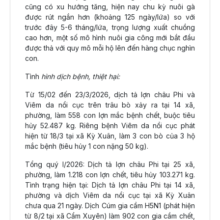
cũng có xu hướng tăng, hiện nay chu kỳ nuôi gà
được rút ngắn hơn (khoảng 125 ngày/lứa) so với
trước đây 5-6 tháng/lứa, trọng lượng xuất chuồng
cao hơn, một số mô hình nuôi gia công mới bắt đầu
được thả với quy mô mỗi hộ lên đến hàng chục nghìn
con.
Tình
hình dịch bệnh, thiệt hại:
Từ 15/02 đến 23/3/2026, dịch tả lợn châu Phi và
Viêm da nổi cục trên trâu bò xảy ra tại 14 xã,
phường, làm 558 con lợn mắc bệnh chết, buộc tiêu
hủy 52.487 kg. Riêng bệnh Viêm da nổi cục phát
hiện từ 18/3 tại xã Kỳ Xuân, làm 3 con bò của 3 hộ
mắc bệnh (tiêu hủy 1 con nặng 50 kg).
Tổng quý I/2026: Dịch tả lợn châu Phi tại 25 xã,
phường, làm 1.218 con lợn chết, tiêu hủy 103.271 kg.
Tình trạng hiện tại: Dịch tả lợn châu Phi tại 14 xã,
phường và dịch Viêm da nổi cục tại xã Kỳ Xuân
chưa qua 21 ngày. Dịch Cúm gia cầm H5N1 (phát hiện
từ 8/2 tại xã Cẩm Xuyên) làm 902 con gia cầm chết,