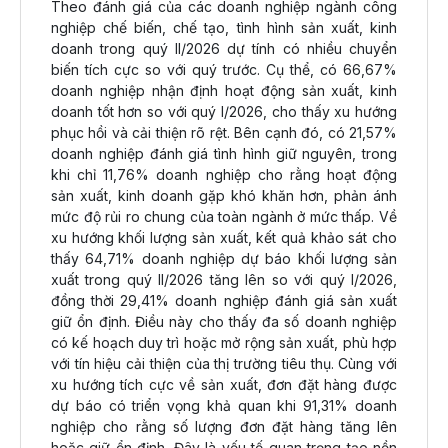
Theo đánh giá của các doanh nghiệp ngành công
nghiệp chế biến, chế tạo, tình hình sản xuất, kinh
doanh trong quý II/2026 dự tính có nhiều chuyển
biến tích cực so với quý trước. Cụ thể, có 66,67%
doanh nghiệp nhận định hoạt động sản xuất, kinh
doanh tốt hơn so với quý I/2026, cho thấy xu hướng
phục hồi và cải thiện rõ rệt. Bên cạnh đó, có 21,57%
doanh nghiệp đánh giá tình hình giữ nguyên, trong
khi chỉ 11,76% doanh nghiệp cho rằng hoạt động
sản xuất, kinh doanh gặp khó khăn hơn, phản ánh
mức độ rủi ro chung của toàn ngành ở mức thấp. Về
xu hướng khối lượng sản xuất, kết quả khảo sát cho
thấy 64,71% doanh nghiệp dự báo khối lượng sản
xuất trong quý II/2026 tăng lên so với quý I/2026,
đồng thời 29,41% doanh nghiệp đánh giá sản xuất
giữ ổn định. Điều này cho thấy đa số doanh nghiệp
có kế hoạch duy trì hoặc mở rộng sản xuất, phù hợp
với tín hiệu cải thiện của thị trường tiêu thụ. Cùng với
xu hướng tích cực về sản xuất, đơn đặt hàng được
dự báo có triển vọng khả quan khi 91,31% doanh
nghiệp cho rằng số lượng đơn đặt hàng tăng lên
hoặc giữ ổn định. Đây là yếu tố quan trọng tạo nền