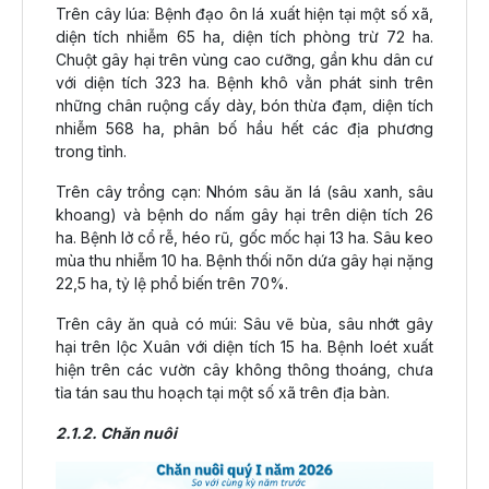
Trên cây lúa: Bệnh đạo ôn lá xuất hiện tại một số xã,
diện tích nhiễm 65 ha, diện tích phòng trừ 72 ha.
Chuột gây hại trên vùng cao cưỡng, gần khu dân cư
với diện tích 323 ha. Bệnh khô vằn phát sinh trên
những chân ruộng cấy dày, bón thừa đạm, diện tích
nhiễm 568 ha, phân bố hầu hết các địa phương
trong tỉnh.
Trên cây trồng cạn: Nhóm sâu ăn lá (sâu xanh, sâu
khoang) và bệnh do nấm gây hại trên diện tích 26
ha. Bệnh lở cổ rễ, héo rũ, gốc mốc hại 13 ha. Sâu keo
mùa thu nhiễm 10 ha. Bệnh thối nõn dứa gây hại nặng
22,5 ha, tỷ lệ phổ biến trên 70%.
Trên cây ăn quả có múi: Sâu vẽ bùa, sâu nhớt gây
hại trên lộc Xuân với diện tích 15 ha. Bệnh loét xuất
hiện trên các vườn cây không thông thoáng, chưa
tỉa tán sau thu hoạch tại một số xã trên địa bàn.
2.1.2. Chăn nuôi