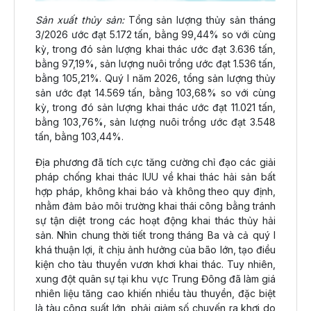
Sản xuất thủy sản:
Tổng sản lượng thủy sản tháng
3/2026 ước đạt 5.172 tấn, bằng 99,44% so với cùng
kỳ, trong đó sản lượng khai thác ước đạt 3.636 tấn,
bằng 97,19%, sản lượng nuôi trồng ước đạt 1.536 tấn,
bằng 105,21%. Quý I năm 2026, tổng sản lượng thủy
sản ước đạt 14.569 tấn, bằng 103,68% so với cùng
kỳ, trong đó sản lượng khai thác ước đạt 11.021 tấn,
bằng 103,76%, sản lượng nuôi trồng ước đạt 3.548
tấn, bằng 103,44%.
Địa phương đã tích cực tăng cường chỉ đạo các giải
pháp chống khai thác IUU về khai thác hải sản bất
hợp pháp, không khai báo và không theo quy định,
nhằm đảm bảo môi trường khai thái công bằng tránh
sự tận diệt trong các hoạt động khai thác thủy hải
sản. Nhìn chung thời tiết trong tháng Ba và cả quý I
khá thuận lợi, ít chịu ảnh hưởng của bão lớn, tạo điều
kiện cho tàu thuyền vươn khơi khai thác. Tuy nhiên,
xung đột quân sự tại khu vực Trung Đông đã làm giá
nhiên liệu tăng cao khiến nhiều tàu thuyền, đặc biệt
là tàu công suất lớn, phải giảm số chuyến ra khơi do