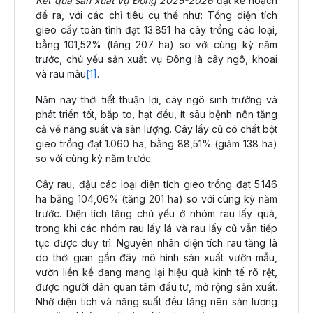
Kết quả sản xuất vụ Đông 2025-2026
đạt kế hoạch
đề ra, với các chỉ tiêu cụ thể như: Tổng diện tích
gieo cấy toàn tỉnh đạt 13.851 ha cây trồng các loại,
bằng 101,52% (tăng 207 ha) so với cùng kỳ năm
trước, chủ yếu sản xuất vụ Đông là cây ngô, khoai
và rau màu
[1]
.
Năm nay thời tiết thuận lợi, cây ngô sinh trưởng và
phát triển tốt, bắp to, hạt đều, ít sâu bệnh nên tăng
cả về năng suất và sản lượng. Cây lấy củ có chất bột
gieo trồng đạt 1.060 ha, bằng 88,51% (giảm 138 ha)
so với cùng kỳ năm trước.
Cây rau, đậu các loại diện tích gieo trồng đạt 5.146
ha bằng 104,06% (tăng 201 ha) so với cùng kỳ năm
trước. Diện tích tăng chủ yếu ở nhóm rau lấy quả,
trong khi các nhóm rau lấy lá và rau lấy củ vẫn tiếp
tục được duy trì. Nguyên nhân diện tích rau tăng là
do thời gian gần đây mô hình sản xuất vườn mẫu,
vườn liền kề đang mang lại hiệu quả kinh tế rõ rệt,
được người dân quan tâm đầu tư, mở rộng sản xuất.
Nhờ diện tích và năng suất đều tăng nên sản lượng