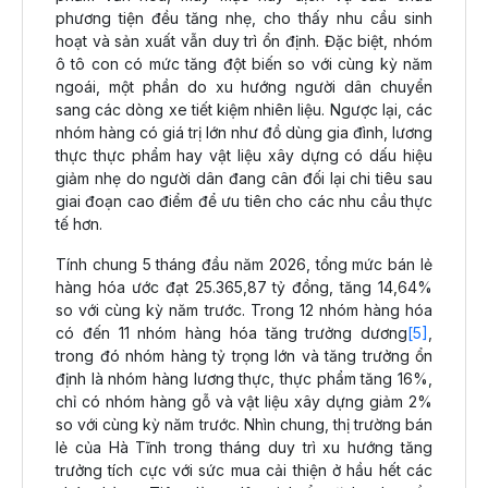
phương tiện đều tăng nhẹ, cho thấy nhu cầu sinh
hoạt và sản xuất vẫn duy trì ổn định. Đặc biệt, nhóm
ô tô con có mức tăng đột biến so với cùng kỳ năm
ngoái, một phần do xu hướng người dân chuyển
sang các dòng xe tiết kiệm nhiên liệu. Ngược lại, các
nhóm hàng có giá trị lớn như đồ dùng gia đình, lương
thực thực phẩm hay vật liệu xây dựng có dấu hiệu
giảm nhẹ do người dân đang cân đối lại chi tiêu sau
giai đoạn cao điểm để ưu tiên cho các nhu cầu thực
tế hơn.
Tính chung 5 tháng đầu năm 2026, tổng mức bán lẻ
hàng hóa ước đạt 25.365,87 tỷ đồng, tăng 14,64%
so với cùng kỳ năm trước. Trong 12 nhóm hàng hóa
có đến 11 nhóm hàng hóa tăng trưởng dương
[5]
,
trong đó nhóm hàng tỷ trọng lớn và tăng trưởng ổn
định là nhóm hàng lương thực, thực phẩm tăng 16%,
chỉ có nhóm hàng gỗ và vật liệu xây dựng giảm 2%
so với cùng kỳ năm trước. Nhìn chung, thị trường bán
lẻ của Hà Tĩnh trong tháng duy trì xu hướng tăng
trưởng tích cực với sức mua cải thiện ở hầu hết các