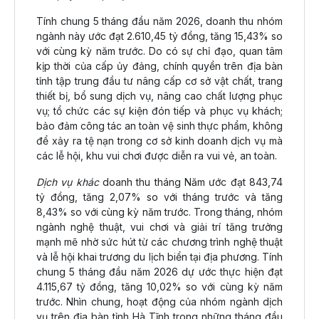
Tính chung 5 tháng đầu năm 2026, doanh thu nhóm
ngành này ước đạt 2.610,45 tỷ đồng, tăng 15,43% so
với cùng kỳ năm trước. Do có sự chỉ đạo, quan tâm
kịp thời của cấp ủy đảng, chính quyền trên địa bàn
tỉnh tập trung đầu tư nâng cấp cơ sở vật chất, trang
thiết bị, bổ sung dịch vụ, nâng cao chất lượng phục
vụ; tổ chức các sự kiện đón tiếp và phục vụ khách;
bảo đảm công tác an toàn vệ sinh thực phẩm, không
để xảy ra tệ nạn trong cơ sở kinh doanh dịch vụ mà
các lễ hội, khu vui chơi được diễn ra vui vẻ, an toàn.
Dịch vụ khác
doanh thu tháng Năm ước đạt 843,74
tỷ đồng, tăng 2,07% so với tháng trước và tăng
8,43% so với cùng kỳ năm trước. Trong tháng, nhóm
ngành nghệ thuật, vui chơi và giải trí tăng trưởng
mạnh mẽ nhờ sức hút từ các chương trình nghệ thuật
và lễ hội khai trương du lịch biển tại địa phương. Tính
chung 5 tháng đầu năm 2026 dự ước thực hiện đạt
4.115,67 tỷ đồng, tăng 10,02% so với cùng kỳ năm
trước. Nhìn chung, hoạt động của nhóm ngành dịch
vụ trên địa bàn tỉnh Hà Tĩnh trong những tháng đầu