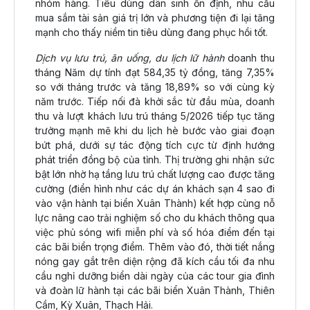
nhóm hàng. Tiêu dùng dân sinh ổn định, nhu cầu
mua sắm tài sản giá trị lớn và phương tiện đi lại tăng
mạnh cho thấy niềm tin tiêu dùng đang phục hồi tốt.
Dịch vụ l­ưu trú, ăn uống, du lịch lữ hành
doanh thu
tháng Năm dự tính đạt 584,35 tỷ đồng, tăng 7,35%
so với tháng trước và tăng 18,89% so với cùng kỳ
năm trước. Tiếp nối đà khởi sắc từ đầu mùa, doanh
thu và lượt khách lưu trú tháng 5/2026 tiếp tục tăng
trưởng mạnh mẽ khi du lịch hè bước vào giai đoạn
bứt phá, dưới sự tác động tích cực từ định hướng
phát triển đồng bộ của tỉnh. Thị trường ghi nhận sức
bật lớn nhờ hạ tầng lưu trú chất lượng cao được tăng
cường (điển hình như các dự án khách sạn 4 sao đi
vào vận hành tại biển Xuân Thành) kết hợp cùng nỗ
lực nâng cao trải nghiệm số cho du khách thông qua
việc phủ sóng wifi miễn phí và số hóa điểm đến tại
các bãi biển trọng điểm. Thêm vào đó, thời tiết nắng
nóng gay gắt trên diện rộng đã kích cầu tối đa nhu
cầu nghỉ dưỡng biển dài ngày của các tour gia đình
và đoàn lữ hành tại các bãi biển Xuân Thành, Thiên
Cầm, Kỳ Xuân, Thạch Hải.