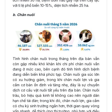
tích nhiễm 30 ha; bệnh đốm nâu gây hại trên cây lạc
với tỉ lệ phổ biến 10-15%, diện tích nhiễm 25 ha.
b. Chăn nuôi
Tình hình chăn nuôi trong tháng trên địa bàn vẫn
còn gặp nhiều khó khăn khi chi phí chăn nuôi vẫn
đang ở mức cao, bên cạnh đó tình hình dịch bệnh
đang diễn biến khá phức tạp. Chăn nuôi gia súc lớn
có xu hướng giảm, trong khi chăn nuôi lợn và gia
cầm cơ bản ổn định và tăng nhẹ, đây là sự chuyển
dịch cơ cấu vật nuôi tất yếu trên địa bàn. Chăn nuôi
trâu, bò hiệu quả kinh tế không cao nên người dân
hạn chế tái đàn; trong khi đó, chăn nuôi lợn, gia cầm
có chu kỳ sinh trưởng ngắn hơn, thời gian quay vòng
vốn nhanh, dễ thích ứng thị trường, phù hợp với điều