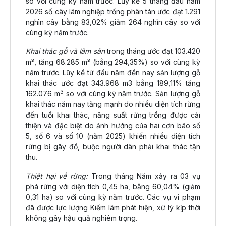
so với cùng kỳ năm trước. Lũy kế 5 tháng đầu năm
2026 số cây lâm nghiệp trồng phân tán ước đạt 1.291
nghìn cây bằng 83,02% giảm 264 nghìn cây so với
cùng kỳ năm trước.
Khai thác gỗ và lâm sản
trong tháng ước đạt 103.420
m³, tăng 68.285 m³ (bằng 294,35%) so với cùng kỳ
năm trước. Lũy kế từ đầu năm đến nay sản lượng gỗ
khai thác ước đạt 343.968 m3 bằng 189,11% tăng
3
162.076 m
so với cùng kỳ năm trước. Sản lượng gỗ
khai thác năm nay tăng mạnh do nhiều diện tích rừng
đến tuổi khai thác, năng suất rừng trồng được cải
thiện và đặc biệt do ảnh hưởng của hai cơn bão số
5, số 6 và số 10 (năm 2025) khiến nhiều diện tích
rừng bị gãy đổ, buộc người dân phải khai thác tận
thu.
Thiệt hại về rừng:
Trong tháng Năm xảy ra 03 vụ
phá rừng với diện tích 0,45 ha, bằng 60,04% (giảm
0,31 ha) so với cùng kỳ năm trước. Các vụ vi phạm
đã được lực lượng Kiểm lâm phát hiện, xử lý kịp thời
không gây hậu quả nghiêm trọng.