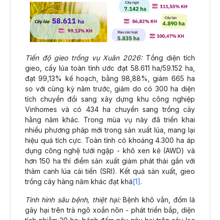
Tiến độ gieo trồng vụ Xuân 2026:
Tổng diện tích
gieo, cấy lúa toàn tỉnh ước đạt 58.611 ha/59.152 ha,
đạt 99,13% kế hoạch, bằng 98,88%, giảm 665 ha
so với cùng kỳ năm trước, giảm do có 300 ha diện
tích chuyển đổi sang xây dựng khu công nghiệp
Vinhomes và có 434 ha chuyển sang trồng cây
hằng năm khác. Trong mùa vụ này đã triển khai
nhiều phương pháp mới trong sản xuất lúa, mang lại
hiệu quả tích cực. Toàn tỉnh có khoảng 4.300 ha áp
dụng công nghệ tưới ngập - khô xen kẽ (AWD) và
hơn 150 ha thí điểm sản xuất giảm phát thải gắn với
thâm canh lúa cải tiến (SRI). Kết quả sản xuất, gieo
trồng cây hàng năm khác đạt khá
[1]
.
Tình hình sâu bệnh, thiệt hại:
Bệnh khô vằn, đốm lá
gây hại trên trà ngô xoắn nõn - phát triển bắp, diện