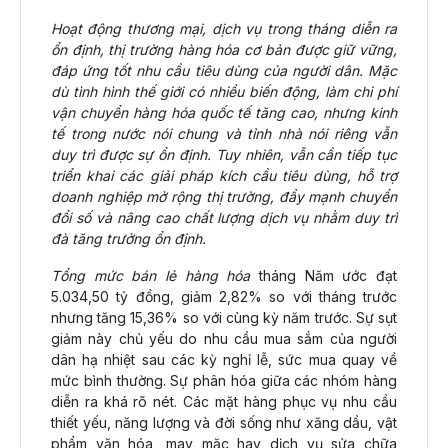
Hoạt động thương mại, dịch vụ trong tháng diễn ra
ổn định, thị trường hàng hóa cơ bản được giữ vững,
đáp ứng tốt nhu cầu tiêu dùng của người dân. Mặc
dù tình hình thế giới có nhiều biến động, làm chi phí
vận chuyển hàng hóa quốc tế tăng cao, nhưng kinh
tế trong nước nói chung và tỉnh nhà nói riêng vẫn
duy trì được sự ổn định. Tuy nhiên, vẫn cần tiếp tục
triển khai các giải pháp kích cầu tiêu dùng, hỗ trợ
doanh nghiệp mở rộng thị trường, đẩy mạnh chuyển
đổi số và nâng cao chất lượng dịch vụ nhằm duy trì
đà tăng trưởng ổn định.
Tổng mức bán lẻ hàng hóa
tháng Năm ước đạt
5.034,50 tỷ đồng, giảm 2,82% so với tháng trước
nhưng tăng 15,36% so với cùng kỳ năm trước. Sự sụt
giảm này chủ yếu do nhu cầu mua sắm của người
dân hạ nhiệt sau các kỳ nghỉ lễ, sức mua quay về
mức bình thường. Sự phân hóa giữa các nhóm hàng
diễn ra khá rõ nét. Các mặt hàng phục vụ nhu cầu
thiết yếu, năng lượng và đời sống như xăng dầu, vật
phẩm văn hóa, may mặc hay dịch vụ sửa chữa