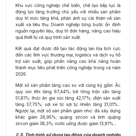
Khu vực công nghiệp chế biến, chế tạo tiếp tục là
động lực tăng trưởng chủ yếu với nhiều sản phẩm
duy trì mức tăng khá, phản ánh sự cải thiện về sản
xuất và tiêu thụ. Doanh nghiệp từng bước ổn định
nguồn nguyên liệu, duy trì đơn hàng, nâng cao hiệu
quả thiết bị và quy trình sản xuất.
Kết quả đạt được đã tạo tác động lan tỏa tích cực
đến các lĩnh vực thương mại, logistics và dịch vụ hỗ
trợ sản xuất, góp phần nâng cao khả năng hoàn
thành mục tiêu phát triển công nghiệp trong cả năm
2026.
Một số sản phẩm tăng cao so với cùng kỳ gồm: Ắc
quy ion lithi tăng 67,44%; bê tông trộn sẵn tăng
51,81%; thức ăn gia súc tăng 42,17%; điện sản xuất
tăng 37,75%; sợi xe từ sợi tự nhiên tăng 21,01%...
Ngược lại, một số sản phẩm giảm như: đá xây dựng
khác giảm 26,95%; quặng zircon và tinh quặng
zircon giảm 38,3%; nước uống được giảm 13,81%...
2.3. Tình hình sử dụng lao động của doanh nghiệp