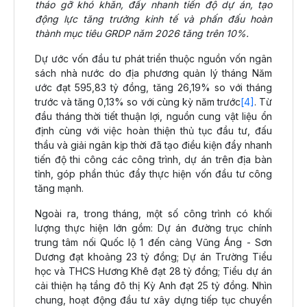
tháo gỡ khó khăn, đẩy nhanh tiến độ dự án, tạo
động lực tăng trưởng kinh tế và phấn đấu hoàn
thành mục tiêu GRDP năm 2026 tăng trên 10%.
Dự ước vốn đầu tư phát triển thuộc nguồn vốn ngân
sách nhà nước do địa phương quản lý tháng Năm
ước đạt 595,83 tỷ đồng, tăng 26,19% so với tháng
trước và tăng 0,13% so với cùng kỳ năm trước
[4]
. Từ
đầu tháng thời tiết thuận lợi, nguồn cung vật liệu ổn
định cùng với việc hoàn thiện thủ tục đầu tư, đấu
thầu và giải ngân kịp thời đã tạo điều kiện đẩy nhanh
tiến độ thi công các công trình, dự án trên địa bàn
tỉnh, góp phần thúc đẩy thực hiện vốn đầu tư công
tăng mạnh.
Ngoài ra, trong tháng, một số công trình có khối
lượng thực hiện lớn gồm: Dự án đường trục chính
trung tâm nối Quốc lộ 1 đến cảng Vũng Áng - Sơn
Dương đạt khoảng 23 tỷ đồng; Dự án Trường Tiểu
học và THCS Hương Khê đạt 28 tỷ đồng; Tiểu dự án
cải thiện hạ tầng đô thị Kỳ Anh đạt 25 tỷ đồng. Nhìn
chung, hoạt động đầu tư xây dựng tiếp tục chuyển